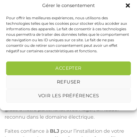
personnalisée. On prend le temps de bien
Gérer le consentement
comprendre vos besoins et on vous propose la
Pour offrir les meilleures expériences, nous utilisons des
borne de recharge qui correspond vraiment à votre
technologies telles que les cookies pour stocker et/ou accéder aux
utilisation, sans chercher à vous vendre du matériel
informations des appareils. Le fait de consentir à ces technologies
inutilement trop puissant. Notre objectif, c’est que
nous permettra de traiter des données telles que le comportement
de navigation ou les ID uniques sur ce site. Le fait de ne pas
votre installation soit simple, efficace, et
consentir ou de retirer son consentement peut avoir un effet
parfaitement adaptée à votre quotidien, tout en
négatif sur certaines caractéristiques et fonctions.
étant sécurisée.
ACCEPTER
Une fois l’installation effectuée, des tests rigoureux
sont réalisés pour garantir le bon fonctionnement
REFUSER
de la borne. Que vous soyez à
Conty
ou sur la
métropole d’Amiens
, nous veillons à ce que votre
VOIR LES PRÉFÉRENCES
borne de recharge fonctionne en toute sécurité,
grâce à notre partenariat avec Hager, un leader
reconnu dans le domaine électrique.
Faites confiance à
BLJ
pour l’installation de votre